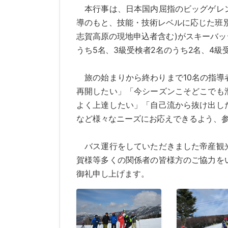
本行事は、日本国内屈指のビッグゲレン
導のもと、技能・技術レベルに応じた班別
志賀高原の現地申込者含む)がスキーバッ
うち5名、3級受検者2名のうち2名、4級
旅の始まりから終わりまで10名の指導
再開したい」「今シーズンこそどこでも
よく上達したい」「自己流から抜け出し
など様々なニーズにお応えできるよう、
バス運行をしていただきました帝産観光
賀様等多くの関係者の皆様方のご協力を
御礼申し上げます。