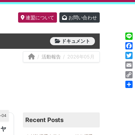
連盟について
お問い合わせ
ドキュメント
Line
Fac
活動報告
2026年05月
Twit
Ema
Cop
Link
共
有
-04
Recent Posts
キャ