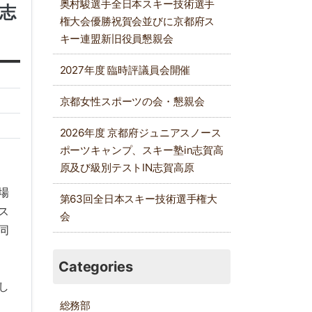
奥村駿選手全日本スキー技術選手
N志
権大会優勝祝賀会並びに京都府ス
キー連盟新旧役員懇親会
2027年度 臨時評議員会開催
京都女性スポーツの会・懇親会
2026年度 京都府ジュニアスノース
ポーツキャンプ、スキー塾in志賀高
原及び級別テストIN志賀高原
場
第63回全日本スキー技術選手権大
ス
会
同
Categories
し
総務部