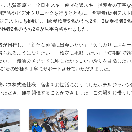
デ志賀高原で、全日本スキー連盟公認スキー指導者の丁寧な
講習やビデオクリニックを行うとともに、希望者(級別テストI
ジテストにも挑戦し、1級受検者5名のうち2名、2級受検者8名
受検者2名のうち2名が見事合格されました。
者が同行し、「新たな仲間に出会いたい」「久しぶりにスキー
滑られるようになりたい」「検定に挑戦したい」「短期間で効
たい」「最新のメソッドに即したかっこいい滑りを目指したい
参加者の皆様を丁寧にサポートさせていただきました。
バス株式会社様、宿舎をお世話になりましたホテルジャパン
いただき、無事開催することができました。この場をお借りし