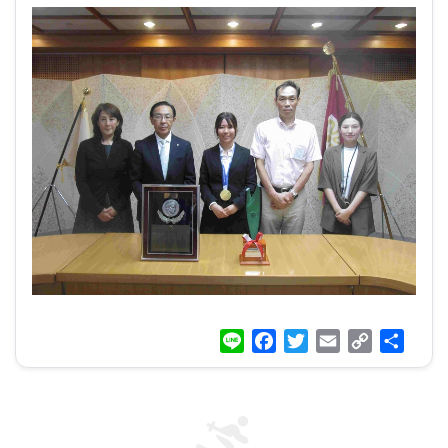
Line
Facebook
Twitter
Email
Copy
共
Link
有