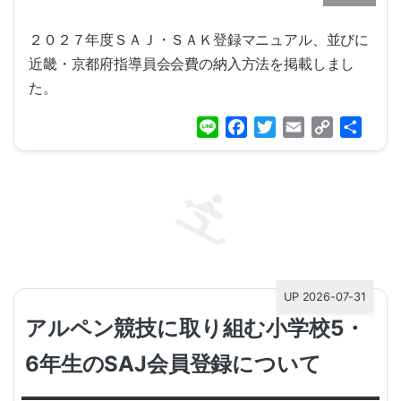
２０２７年度ＳＡＪ・ＳＡＫ登録マニュアル、並びに
近畿・京都府指導員会会費の納入方法を掲載しまし
た。
Line
Facebook
Twitter
Email
Copy
共
Link
有
UP 2026-07-31
アルペン競技に取り組む小学校5・
6年生のSAJ会員登録について