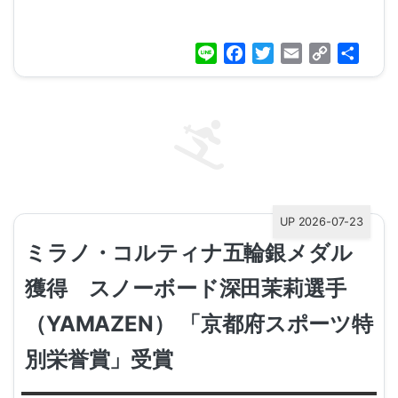
Line
Facebook
Twitter
Email
Copy
共
Link
有
UP 2026-07-23
ミラノ・コルティナ五輪銀メダル
獲得 スノーボード深田茉莉選手
（YAMAZEN） 「京都府スポーツ特
別栄誉賞」受賞