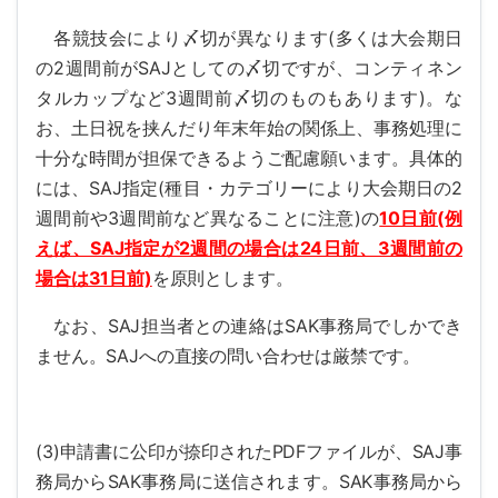
各競技会により〆切が異なります(多くは大会期日
の2週間前がSAJとしての〆切ですが、コンティネン
タルカップなど3週間前〆切のものもあります)。な
お、土日祝を挟んだり年末年始の関係上、事務処理に
十分な時間が担保できるようご配慮願います。具体的
には、SAJ指定(種目・カテゴリーにより大会期日の2
週間前や3週間前など異なることに注意)の
10日前(例
えば、SAJ指定が2週間の場合は24日前、3週間前の
場合は31日前)
を原則とします。
なお、SAJ担当者との連絡はSAK事務局でしかでき
ません。SAJへの直接の問い合わせは厳禁です。
(3)申請書に公印が捺印されたPDFファイルが、SAJ事
務局からSAK事務局に送信されます。SAK事務局から