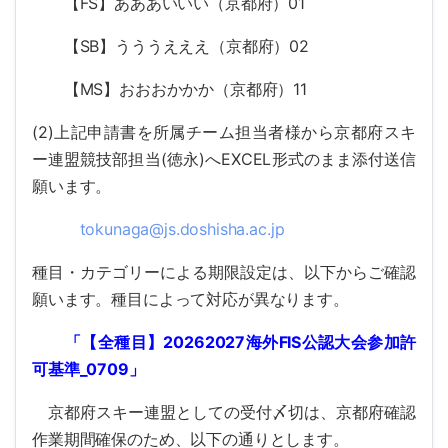
【FS】あああいいい（京都府）01
【SB】うううえええ（京都府）02
【MS】おおおかかか（京都府）11
(2)上記申請書を所属チーム担当者様から京都府スキ
ー連盟競技部担当(徳永)へEXCEL形式のまま添付送信
願います。
tokunaga@js.doshisha.ac.jp
種目・カテゴリーによる期限設定は、以下からご確認
願います。種目によって対応が異なります。
「【全種目】
20262027
海外
FIS
公認大会参加許
可基準
_0709
」
京都府スキー連盟としての受付〆切は、京都府確認
作業期間確保のため、以下の通りとします。