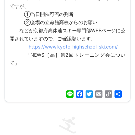
ですが、
①当日開催可否の判断
②会場の立命館高校からのお願い
などが京都府高体連スキー専門部WEBページに公
開されています
ので、ご確認願います。
https://www.kyoto-highschool-s
ki.com/
「NEWS［高］第2回トレーニング会につい
て」
Line
Facebook
Twitter
Email
Copy
共
Link
有