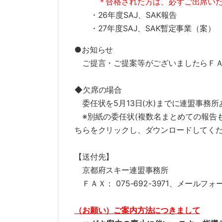
＊合格された方は、必ずご出席い
・26年度SAJ、SAK報告
・27年度SAJ、SAK暫定事業（案）
●お知らせ
ご提言・ご提案等がございましたらＦＡ
◆欠席の場合
委任状を5月13日(水)までに連盟事務
※別紙の委任状(複数名まとめての報告
ちらをクリックし、ダウンロードしてく
【送付先】
京都府スキー連盟事務所
ＦＡＸ： 075-692-3971、メールフォ
（お願い）ご案内方法につきまして