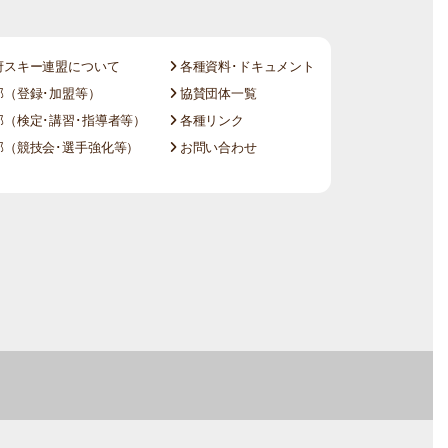
府スキー連盟について
各種資料･ドキュメント
（登録･加盟等）
協賛団体一覧
（検定･講習･指導者等）
各種リンク
（競技会･選手強化等）
お問い合わせ