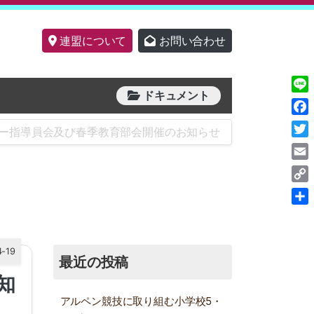
連盟について
お問い合わせ
ドキュメント
Line
Fac
スキー指導員会及び春季教育部会開催のお知らせ
Twit
Ema
Cop
Link
共
有
4-19
最近の投稿
知
アルペン競技に取り組む小学校5・