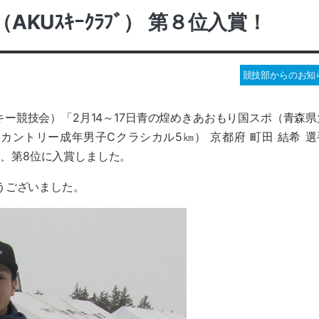
AKUｽｷｰｸﾗﾌﾞ） 第８位入賞！
競技部からのお知
ー競技会）「2月14～17日青の煌めきあおもり国スポ（青森県
ントリー成年男子Cクラシカル5㎞） 京都府 町田 結希 選
の中、第8位に入賞しました。
うございました。