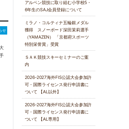
アルペン競技に取り組む小学校5・
6年生のSAJ会員登録について
ミラノ・コルティナ五輪銀メダル
獲得 スノーボード深田茉莉選手
らせ
（YAMAZEN） 「京都府スポーツ
特別栄誉賞」受賞
大
手
ＳＡＫ競技スキーセミナーのご案
内
2026-2027海外FIS公認大会参加許
可・国際ライセンス発行申請書に
ついて 【AL以外】
2026-2027海外FIS公認大会参加許
可・国際ライセンス発行申請書に
ついて 【AL専用】