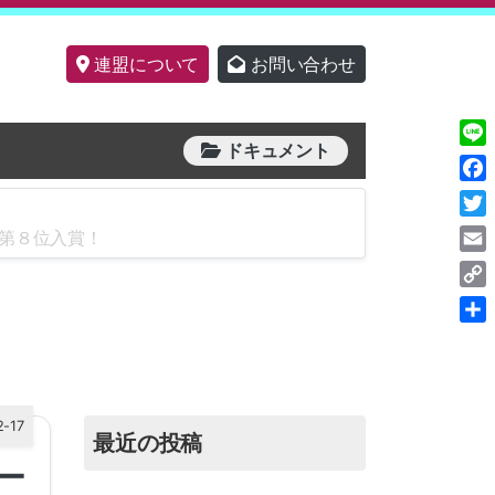
連盟について
お問い合わせ
ドキュメント
Line
Fac
Twit
 第８位入賞！
Ema
Cop
Link
共
有
2-17
最近の投稿
ー