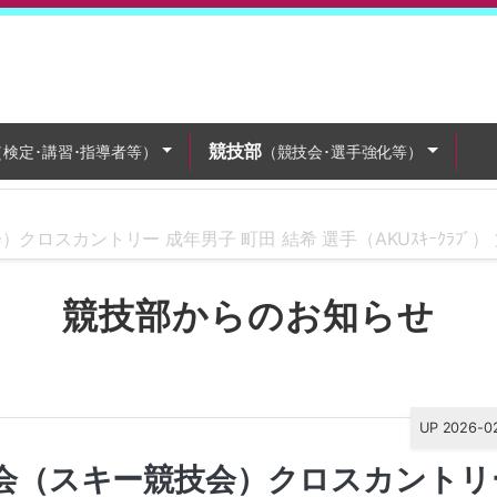
競技部
（検定･講習･指導者等）
（競技会･選手強化等）
クロスカントリー 成年男子 町田 結希 選手（AKUｽｷｰｸﾗﾌﾞ）
競技部からのお知らせ
UP 2026-0
大会（スキー競技会）クロスカントリ