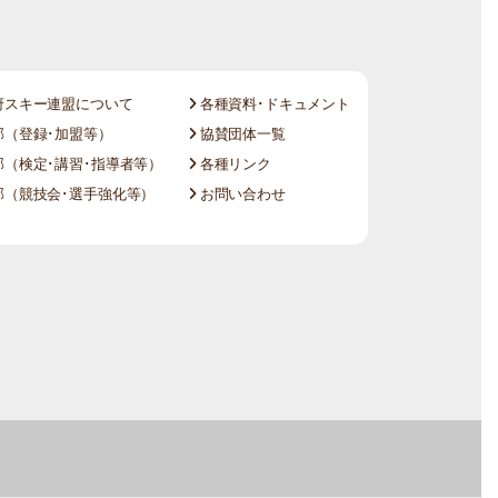
府スキー連盟について
各種資料･ドキュメント
（登録･加盟等）
協賛団体一覧
（検定･講習･指導者等）
各種リンク
（競技会･選手強化等）
お問い合わせ