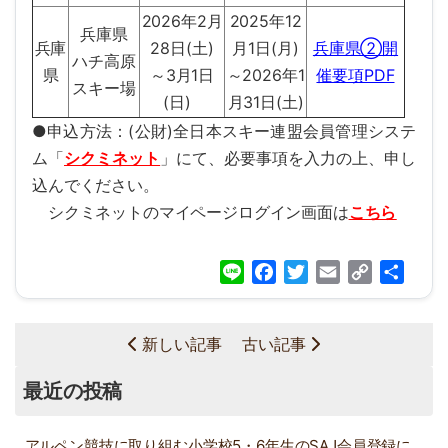
2026年2月
2025年12
兵庫県
兵庫
28日(土)
月1日(月)
兵庫県②開
ハチ高原
県
～3月1日
～2026年1
催要項PDF
スキー場
(日)
月31日(土)
●申込方法：(公財)全日本スキー連盟会員管理システ
ム「
シクミネット
」にて、必要事項を入力の上、申し
込んでください。
シクミネットのマイページログイン画面は
こちら
Line
Facebook
Twitter
Email
Copy
共
Link
有
新しい記事
古い記事
最近の投稿
アルペン競技に取り組む小学校5・6年生のSAJ会員登録に