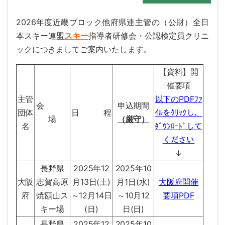
2026年度近畿ブロック他府県連主管の（公財）全日
本スキー連盟
スキー
指導者研修会・公認検定員クリニ
ックにつきましてご案内いたします。
【資料】開
催要項
主管
以下のPDFﾌｧ
会
申込期間
団体
日 程
ｲﾙをｸﾘｯｸし、
場
（厳守）
名
ﾀﾞｳﾝﾛｰﾄﾞして
ください
↓
長野県
2025年12
2025年10
大阪
志賀高原
月13日(土)
月1日(水)
大阪府開催
府
焼額山ス
～12月14日
～10月12
要項PDF
キー場
(日)
日(日)
長野県
2025年12
2025年10