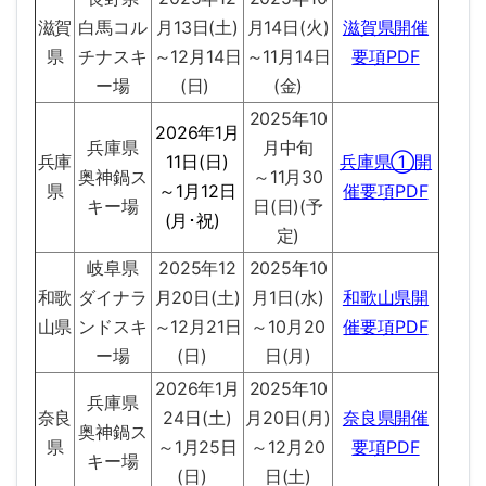
滋賀
白馬コル
月13日(土)
月14日(火)
滋賀県開催
県
チナスキ
～12月14日
～11月14日
要項PDF
ー場
(日)
(金)
2025年10
2026年1月
兵庫県
月中旬
兵庫
11日(日)
兵庫県①開
奥神鍋ス
～11月30
県
～1月12日
催要項PDF
キー場
日(日)(予
(月･祝)
定)
岐阜県
2025年12
2025年10
和歌
ダイナラ
月20日(土)
月1日(水)
和歌山県開
山県
ンドスキ
～12月21日
～10月20
催要項PDF
ー場
(日)
日(月)
2026年1月
2025年10
兵庫県
奈良
24日(土)
月20日(月)
奈良県開催
奥神鍋ス
県
～1月25日
～12月20
要項PDF
キー場
(日)
日(土)