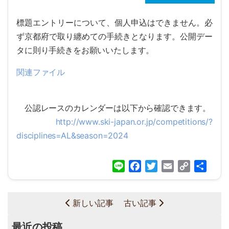
標題エントリーについて、個人申込はできません。必
ず京都府で取
り纏めての手続きとなります。公開デー
タに則り手続きをお願いい
たします。
関連ファイル
公認レースのカレンダーは以下から確認できます。
http://www.ski-japan.or.jp/com
petitions/?
disciplines=AL&seas
on=2024
Line
Facebook
Twitter
Email
Copy
共
Link
有
新しい記事
古い記事
最近の投稿